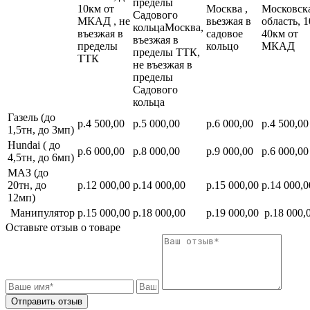
пределы
10км от
Москва ,
Московск
Садового
МКАД , не
вьезжая в
область, 1
кольцаМосква,
въезжая в
садовое
40км от
въезжая в
пределы
кольцо
МКАД
пределы ТТК,
ТТК
не въезжая в
пределы
Садового
кольца
Газель (до
р.4 500,00
р.5 000,00
р.6 000,00
р.4 500,00
1,5тн, до 3мп)
Hundai ( до
р.6 000,00
р.8 000,00
р.9 000,00
р.6 000,00
4,5тн, до 6мп)
МАЗ (до
20тн, до
р.12 000,00
р.14 000,00
р.15 000,00
р.14 000,0
12мп)
Манипулятор
р.15 000,00
р.18 000,00
р.19 000,00
р.18 000,
Оставьте отзыв о товаре
Отправить отзыв