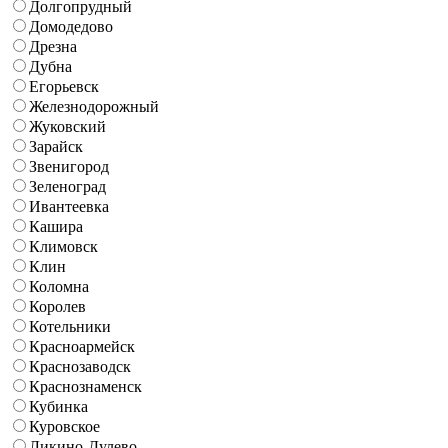
Долгопрудный
Домодедово
Дрезна
Дубна
Егорьевск
Железнодорожный
Жуковский
Зарайск
Звенигород
Зеленоград
Ивантеевка
Кашира
Климовск
Клин
Коломна
Королев
Котельники
Красноармейск
Краснозаводск
Краснознаменск
Кубинка
Куровское
Ликино-Дулево