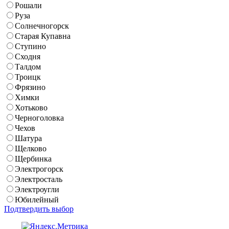
Рошали
Руза
Солнечногорск
Старая Купавна
Ступино
Сходня
Талдом
Троицк
Фрязино
Химки
Хотьково
Черноголовка
Чехов
Шатура
Щелково
Щербинка
Электрогорск
Электросталь
Электроугли
Юбилейный
Подтвердить выбор