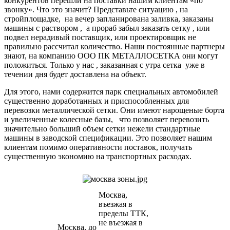
конкурентов перешли на поставки нашим клиентам «по
звонку». Что это значит? Представьте ситуацию , на
стройплощадке, на вечер запланирована заливка, заказаны
машины с раствором , а прораб забыл заказать сетку , или
подвел нерадивый поставщик, или проектировщик не
правильно рассчитал количество. Наши постоянные партнеры
знают, на компанию ООО ПК МЕТАЛЛОСЕТКА они могут
положиться. Только у нас , заказанная с утра сетка уже в
течении дня будет доставлена на объект.
Для этого, нами содержится парк специальных автомобилей
существенно доработанных и приспособленных для
перевозки металлической сетки. Они имеют нарощеные борта
и увеличенные колесные базы, что позволяет перевозить
значительно больший объем сетки нежели стандартные
машины в заводской спецификации. Это позволяет нашим
клиентам помимо оперативности поставок, получать
существенную экономию на транспортных расходах.
Москва,
въезжая в
пределы ТТК,
не въезжая в
Москва, до