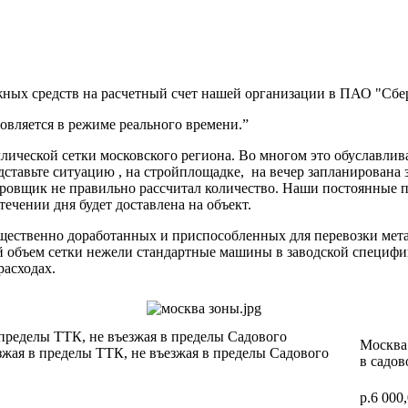
ных средств на расчетный счет нашей организации в ПАО "Сбер
вляется в режиме реального времени.”
ической сетки московского региона. Во многом это обуславлив
дставьте ситуацию , на стройплощадке, на вечер запланирована 
ектировщик не правильно рассчитал количество. Наши постоя
 течении дня будет доставлена на объект.
ущественно доработанных и приспособленных для перевозки мет
ий объем сетки нежели стандартные машины в заводской специф
расходах.
 пределы ТТК, не въезжая в пределы Садового
Москва 
зжая в пределы ТТК, не въезжая в пределы Садового
в садов
р.6 000