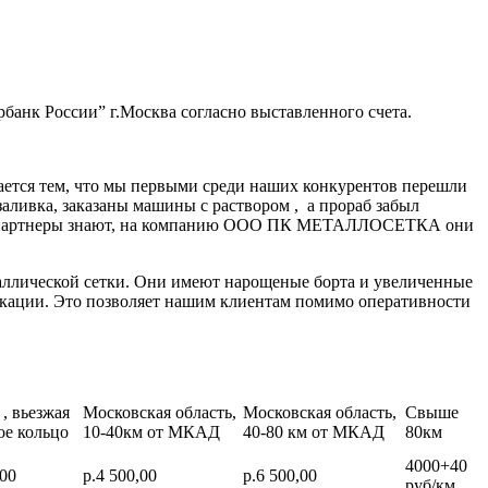
банк России” г.Москва согласно выставленного счета.
ается тем, что мы первыми среди наших конкурентов перешли
заливка, заказаны машины с раствором , а прораб забыл
нные партнеры знают, на компанию ООО ПК МЕТАЛЛОСЕТКА они
аллической сетки. Они имеют нарощеные борта и увеличенные
икации. Это позволяет нашим клиентам помимо оперативности
, вьезжая
Московская область,
Московская область,
Свыше
ое кольцо
10-40км от МКАД
40-80 км от МКАД
80км
4000+40
,00
р.4 500,00
р.6 500,00
руб/км