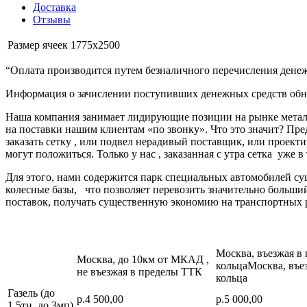
Доставка
Отзывы
Размер ячеек
1775х2500
“Оплата производится путем безналичного перечисления денеж
Информация о зачислении поступивших денежных средств обно
Наша компания занимает лидирующие позиции на рынке металл
на поставки нашим клиентам «по звонку». Что это значит? Пре
заказать сетку , или подвел нерадивый поставщик, или про
могут положиться. Только у нас , заказанная с утра сетка уже в
Для этого, нами содержится парк специальных автомобилей с
колесные базы, что позволяет перевозить значительно больш
поставок, получать существенную экономию на транспортных 
Москва, въезжая в
Москва, до 10км от МКАД ,
кольцаМосква, въе
не въезжая в пределы ТТК
кольца
Газель (до
р.4 500,00
р.5 000,00
1,5тн, до 3мп)