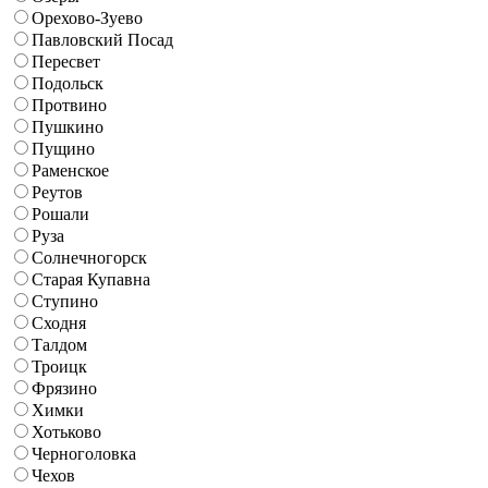
Орехово-Зуево
Павловский Посад
Пересвет
Подольск
Протвино
Пушкино
Пущино
Раменское
Реутов
Рошали
Руза
Солнечногорск
Старая Купавна
Ступино
Сходня
Талдом
Троицк
Фрязино
Химки
Хотьково
Черноголовка
Чехов