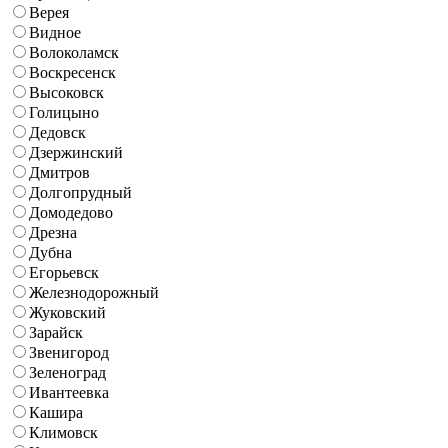
Верея
Видное
Волоколамск
Воскресенск
Высоковск
Голицыно
Дедовск
Дзержинский
Дмитров
Долгопрудный
Домодедово
Дрезна
Дубна
Егорьевск
Железнодорожный
Жуковский
Зарайск
Звенигород
Зеленоград
Ивантеевка
Кашира
Климовск