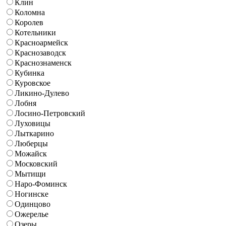
Клин
Коломна
Королев
Котельники
Красноармейск
Краснозаводск
Краснознаменск
Кубинка
Куровское
Ликино-Дулево
Лобня
Лосино-Петровский
Луховицы
Лыткарино
Люберцы
Можайск
Московский
Мытищи
Наро-Фоминск
Ногинске
Одинцово
Ожерелье
Озеры