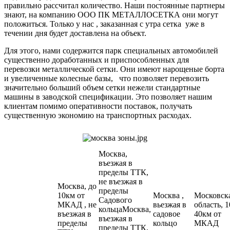
правильно рассчитал количество. Наши постоянные партнеры
знают, на компанию ООО ПК МЕТАЛЛОСЕТКА они могут
положиться. Только у нас , заказанная с утра сетка уже в
течении дня будет доставлена на объект.
Для этого, нами содержится парк специальных автомобилей
существенно доработанных и приспособленных для
перевозки металлической сетки. Они имеют нарощеные борта
и увеличенные колесные базы, что позволяет перевозить
значительно больший объем сетки нежели стандартные
машины в заводской спецификации. Это позволяет нашим
клиентам помимо оперативности поставок, получать
существенную экономию на транспортных расходах.
Москва,
въезжая в
пределы ТТК,
не въезжая в
Москва, до
пределы
10км от
Москва ,
Московск
Садового
МКАД , не
вьезжая в
область, 1
кольцаМосква,
въезжая в
садовое
40км от
въезжая в
пределы
кольцо
МКАД
пределы ТТК,