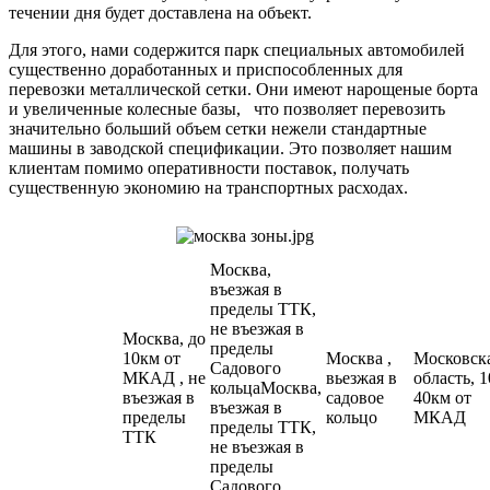
течении дня будет доставлена на объект.
Для этого, нами содержится парк специальных автомобилей
существенно доработанных и приспособленных для
перевозки металлической сетки. Они имеют нарощеные борта
и увеличенные колесные базы, что позволяет перевозить
значительно больший объем сетки нежели стандартные
машины в заводской спецификации. Это позволяет нашим
клиентам помимо оперативности поставок, получать
существенную экономию на транспортных расходах.
Москва,
въезжая в
пределы ТТК,
не въезжая в
Москва, до
пределы
10км от
Москва ,
Московск
Садового
МКАД , не
вьезжая в
область, 1
кольцаМосква,
въезжая в
садовое
40км от
въезжая в
пределы
кольцо
МКАД
пределы ТТК,
ТТК
не въезжая в
пределы
Садового