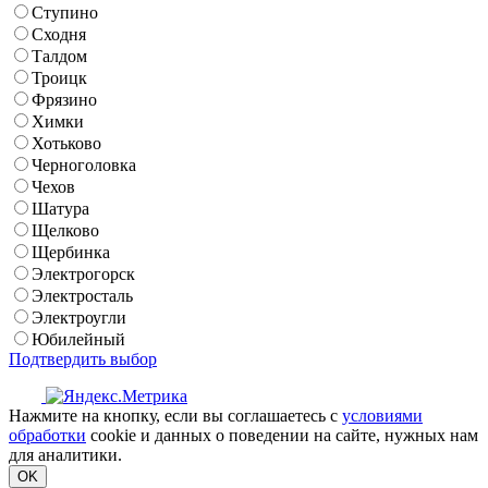
Ступино
Сходня
Талдом
Троицк
Фрязино
Химки
Хотьково
Черноголовка
Чехов
Шатура
Щелково
Щербинка
Электрогорск
Электросталь
Электроугли
Юбилейный
Подтвердить выбор
Нажмите на кнопку, если вы соглашаетесь с
условиями
обработки
cookie и данных о поведении на сайте, нужных нам
для аналитики.
OK