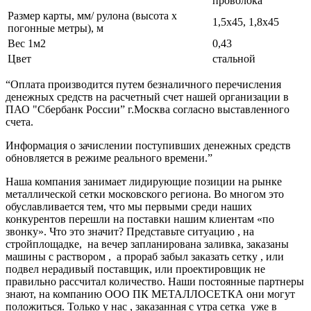
проволока
Размер карты, мм/ рулона (высота х
1,5х45, 1,8х45
погонные метры), м
Вес 1м2
0,43
Цвет
стальной
“Оплата производится путем безналичного перечисления
денежных средств на расчетный счет нашей организации в
ПАО "Сбербанк России” г.Москва согласно выставленного
счета.
Информация о зачислении поступивших денежных средств
обновляется в режиме реального времени.”
Наша компания занимает лидирующие позиции на рынке
металлической сетки московского региона. Во многом это
обуславливается тем, что мы первыми среди наших
конкурентов перешли на поставки нашим клиентам «по
звонку». Что это значит? Представьте ситуацию , на
стройплощадке, на вечер запланирована заливка, заказаны
машины с раствором , а прораб забыл заказать сетку , или
подвел нерадивый поставщик, или проектировщик не
правильно рассчитал количество. Наши постоянные партнеры
знают, на компанию ООО ПК МЕТАЛЛОСЕТКА они могут
положиться. Только у нас , заказанная с утра сетка уже в