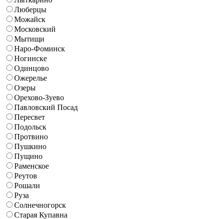
Люберцы
Можайск
Московский
Мытищи
Наро-Фоминск
Ногинске
Одинцово
Ожерелье
Озеры
Орехово-Зуево
Павловский Посад
Пересвет
Подольск
Протвино
Пушкино
Пущино
Раменское
Реутов
Рошали
Руза
Солнечногорск
Старая Купавна