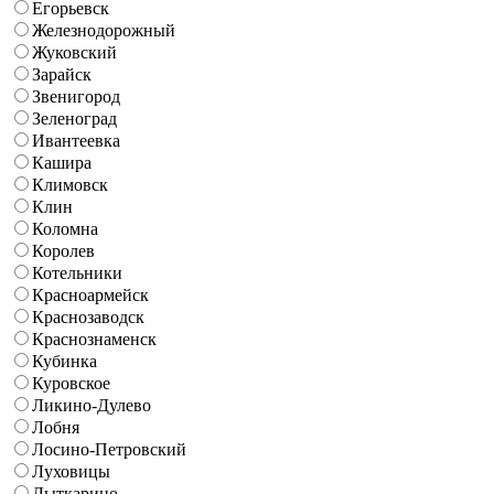
Егорьевск
Железнодорожный
Жуковский
Зарайск
Звенигород
Зеленоград
Ивантеевка
Кашира
Климовск
Клин
Коломна
Королев
Котельники
Красноармейск
Краснозаводск
Краснознаменск
Кубинка
Куровское
Ликино-Дулево
Лобня
Лосино-Петровский
Луховицы
Лыткарино