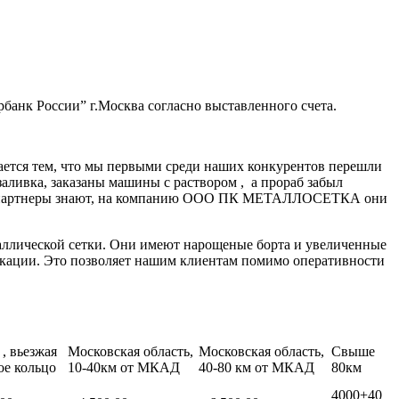
банк России” г.Москва согласно выставленного счета.
ается тем, что мы первыми среди наших конкурентов перешли
заливка, заказаны машины с раствором , а прораб забыл
нные партнеры знают, на компанию ООО ПК МЕТАЛЛОСЕТКА они
аллической сетки. Они имеют нарощеные борта и увеличенные
икации. Это позволяет нашим клиентам помимо оперативности
, вьезжая
Московская область,
Московская область,
Свыше
ое кольцо
10-40км от МКАД
40-80 км от МКАД
80км
4000+40