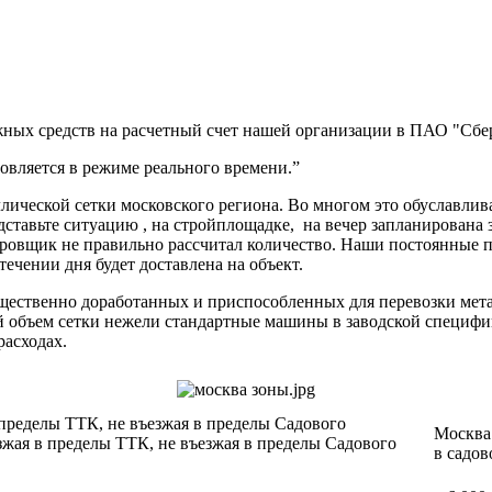
ных средств на расчетный счет нашей организации в ПАО "Сбер
вляется в режиме реального времени.”
ической сетки московского региона. Во многом это обуславлив
дставьте ситуацию , на стройплощадке, на вечер запланирована 
ектировщик не правильно рассчитал количество. Наши постоя
 течении дня будет доставлена на объект.
ущественно доработанных и приспособленных для перевозки мет
ий объем сетки нежели стандартные машины в заводской специф
расходах.
 пределы ТТК, не въезжая в пределы Садового
Москва 
зжая в пределы ТТК, не въезжая в пределы Садового
в садов