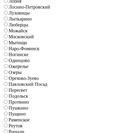
Лобня
Лосино-Петровский
Луховицы
Лыткарино
Люберцы
Можайск
Московский
Мытищи
Наро-Фоминск
Ногинске
Одинцово
Ожерелье
Озеры
Орехово-Зуево
Павловский Посад
Пересвет
Подольск
Протвино
Пушкино
Пущино
Раменское
Реутов
Рошали