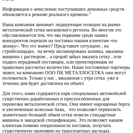
Информация о зачислении поступивших денежных средств
обновляется в режиме реального времени.”
Наша компания занимает лидирующие позиции на рынке
металлической сетки московского региона. Во многом это
обуславливается тем, что мы первыми среди наших
конкурентов перешли на поставки нашим клиентам «по
звонку». Что это значит? Представьте ситуацию , на
стройплощадке, на вечер запланирована заливка, заказаны
машины с раствором , а прораб забыл заказать сетку , или
подвел нерадивый поставщик, или проектировщик не
правильно рассчитал количество. Наши постоянные партнеры
знают, на компанию ООО ПК МЕТАЛЛОСЕТКА они могут
положиться. Только у нас , заказанная с утра сетка уже в
течении дня будет доставлена на объект.
Для этого, нами содержится парк специальных автомобилей
существенно доработанных и приспособленных для
перевозки металлической сетки. Они имеют нарощеные борта
и увеличенные колесные базы, что позволяет перевозить
значительно больший объем сетки нежели стандартные
машины в заводской спецификации. Это позволяет нашим
клиентам помимо оперативности поставок, получать
существенную экономию на транспортных расходах.