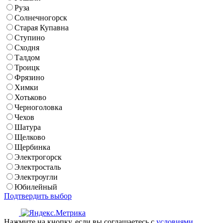
Руза
Солнечногорск
Старая Купавна
Ступино
Сходня
Талдом
Троицк
Фрязино
Химки
Хотьково
Черноголовка
Чехов
Шатура
Щелково
Щербинка
Электрогорск
Электросталь
Электроугли
Юбилейный
Подтвердить выбор
Нажмите на кнопку, если вы соглашаетесь с
условиями