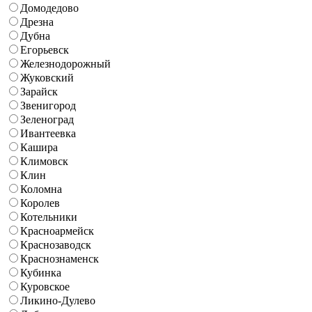
Домодедово
Дрезна
Дубна
Егорьевск
Железнодорожный
Жуковский
Зарайск
Звенигород
Зеленоград
Ивантеевка
Кашира
Климовск
Клин
Коломна
Королев
Котельники
Красноармейск
Краснозаводск
Краснознаменск
Кубинка
Куровское
Ликино-Дулево