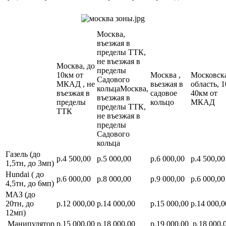
Москва,
въезжая в
пределы ТТК,
не въезжая в
Москва, до
пределы
10км от
Москва ,
Московск
Садового
МКАД , не
вьезжая в
область, 1
кольцаМосква,
въезжая в
садовое
40км от
въезжая в
пределы
кольцо
МКАД
пределы ТТК,
ТТК
не въезжая в
пределы
Садового
кольца
Газель (до
р.4 500,00
р.5 000,00
р.6 000,00
р.4 500,00
1,5тн, до 3мп)
Hundai ( до
р.6 000,00
р.8 000,00
р.9 000,00
р.6 000,00
4,5тн, до 6мп)
МАЗ (до
20тн, до
р.12 000,00
р.14 000,00
р.15 000,00
р.14 000,0
12мп)
Манипулятор
р.15 000,00
р.18 000,00
р.19 000,00
р.18 000,