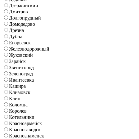
Дзержинский
Дмитров
Долгопрудный
Домодедово
Дрезна
Дубна
Егорьевск
Железнодорожный
Жуковский
Зарайск
Звенигород
Зеленоград
Ивантеевка
Кашира
Климовск
Клин
Коломна
Королев
Котельники
Красноармейск
Краснозаводск
Краснознаменск