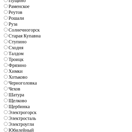
Пущино
Раменское
Реутов
Рошали
Руза
Солнечногорск
Старая Купавна
Ступино
Сходня
Талдом
Троицк
Фрязино
Химки
Хотьково
Черноголовка
Чехов
Шатура
Щелково
Щербинка
Электрогорск
Электросталь
Электроугли
Юбилейный