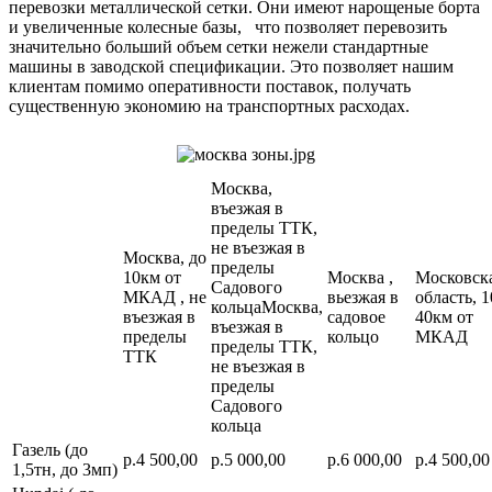
перевозки металлической сетки. Они имеют нарощеные борта
и увеличенные колесные базы, что позволяет перевозить
значительно больший объем сетки нежели стандартные
машины в заводской спецификации. Это позволяет нашим
клиентам помимо оперативности поставок, получать
существенную экономию на транспортных расходах.
Москва,
въезжая в
пределы ТТК,
не въезжая в
Москва, до
пределы
10км от
Москва ,
Московск
Садового
МКАД , не
вьезжая в
область, 1
кольцаМосква,
въезжая в
садовое
40км от
въезжая в
пределы
кольцо
МКАД
пределы ТТК,
ТТК
не въезжая в
пределы
Садового
кольца
Газель (до
р.4 500,00
р.5 000,00
р.6 000,00
р.4 500,00
1,5тн, до 3мп)