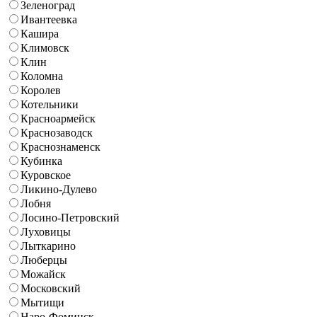
Зеленоград
Ивантеевка
Кашира
Климовск
Клин
Коломна
Королев
Котельники
Красноармейск
Краснозаводск
Краснознаменск
Кубинка
Куровское
Ликино-Дулево
Лобня
Лосино-Петровский
Луховицы
Лыткарино
Люберцы
Можайск
Московский
Мытищи
Наро-Фоминск