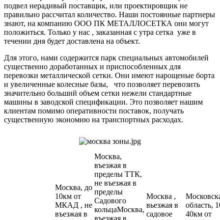
подвел нерадивый поставщик, или проектировщик не
правильно рассчитал количество. Наши постоянные партнеры
знают, на компанию ООО ПК МЕТАЛЛОСЕТКА они могут
положиться. Только у нас , заказанная с утра сетка уже в
течении дня будет доставлена на объект.
Для этого, нами содержится парк специальных автомобилей
существенно доработанных и приспособленных для
перевозки металлической сетки. Они имеют нарощеные борта
и увеличенные колесные базы, что позволяет перевозить
значительно больший объем сетки нежели стандартные
машины в заводской спецификации. Это позволяет нашим
клиентам помимо оперативности поставок, получать
существенную экономию на транспортных расходах.
Москва,
въезжая в
пределы ТТК,
не въезжая в
Москва, до
пределы
10км от
Москва ,
Московск
Садового
МКАД , не
вьезжая в
область, 1
кольцаМосква,
въезжая в
садовое
40км от
въезжая в