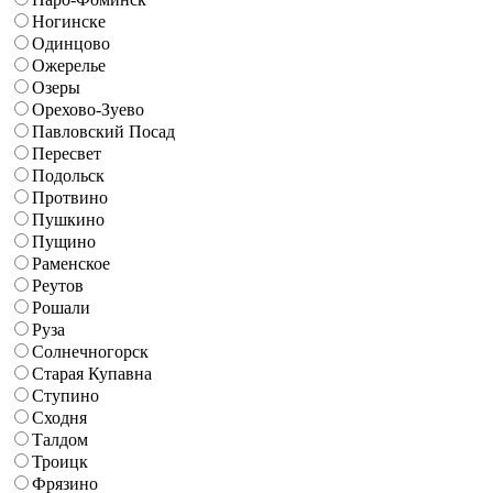
Ногинске
Одинцово
Ожерелье
Озеры
Орехово-Зуево
Павловский Посад
Пересвет
Подольск
Протвино
Пушкино
Пущино
Раменское
Реутов
Рошали
Руза
Солнечногорск
Старая Купавна
Ступино
Сходня
Талдом
Троицк
Фрязино