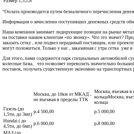
Размер
1,5;1,8
“Оплата производится путем безналичного перечисления денеж
Информация о зачислении поступивших денежных средств обно
Наша компания занимает лидирующие позиции на рынке металл
на поставки нашим клиентам «по звонку». Что это значит? Пре
заказать сетку , или подвел нерадивый поставщик, или про
могут положиться. Только у нас , заказанная с утра сетка уже в
Для этого, нами содержится парк специальных автомобилей с
колесные базы, что позволяет перевозить значительно больш
поставок, получать существенную экономию на транспортных 
Москва, въезжая в
Москва, до 10км от МКАД ,
кольцаМосква, въе
не въезжая в пределы ТТК
кольца
Газель (до
р.4 500,00
р.5 000,00
1,5тн, до 3мп)
Hundai ( до
р.6 000,00
р.8 000,00
4,5тн, до 6мп)
МАЗ (до