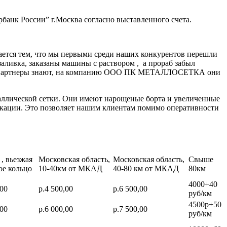
банк России” г.Москва согласно выставленного счета.
ается тем, что мы первыми среди наших конкурентов перешли
заливка, заказаны машины с раствором , а прораб забыл
нные партнеры знают, на компанию ООО ПК МЕТАЛЛОСЕТКА они
аллической сетки. Они имеют нарощеные борта и увеличенные
икации. Это позволяет нашим клиентам помимо оперативности
, вьезжая
Московская область,
Московская область,
Свыше
ое кольцо
10-40км от МКАД
40-80 км от МКАД
80км
4000+40
,00
р.4 500,00
р.6 500,00
руб/км
4500р+50
,00
р.6 000,00
р.7 500,00
руб/км