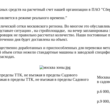
ных средств на расчетный счет нашей организации в ПАО "Сбер
вляется в режиме реального времени.”
ической сетки московского региона. Во многом это обуславлив
дставьте ситуацию , на стройплощадке, на вечер запланирована 
ектировщик не правильно рассчитал количество. Наши постоя
 течении дня будет доставлена на объект.
ущественно доработанных и приспособленных для перевозки мет
ий объем сетки нежели стандартные машины в заводской специф
расходах.
 пределы ТТК, не въезжая в пределы Садового
Москва 
зжая в пределы ТТК, не въезжая в пределы Садового
в садов
р.6 000
р.9 000