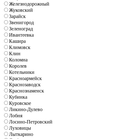
Железнодорожный
Жуковский
Зарайск
Звенигород
Зеленоград
Ивантеевка
Кашира
Климовск
Клин
Коломна
Королев
Котельники
Красноармейск
Краснозаводск
Краснознаменск
Кубинка
Куровское
Ликино-Дулево
Лобня
Лосино-Петровский
Луховицы
Лыткарино