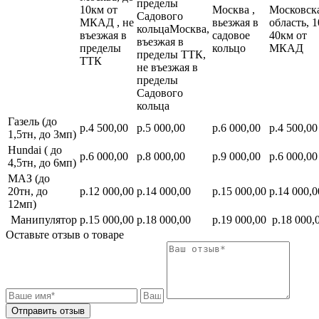
пределы
10км от
Москва ,
Московск
Садового
МКАД , не
вьезжая в
область, 1
кольцаМосква,
въезжая в
садовое
40км от
въезжая в
пределы
кольцо
МКАД
пределы ТТК,
ТТК
не въезжая в
пределы
Садового
кольца
Газель (до
р.4 500,00
р.5 000,00
р.6 000,00
р.4 500,00
1,5тн, до 3мп)
Hundai ( до
р.6 000,00
р.8 000,00
р.9 000,00
р.6 000,00
4,5тн, до 6мп)
МАЗ (до
20тн, до
р.12 000,00
р.14 000,00
р.15 000,00
р.14 000,0
12мп)
Манипулятор
р.15 000,00
р.18 000,00
р.19 000,00
р.18 000,
Оставьте отзыв о товаре
Отправить отзыв