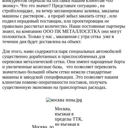
конкурентов перешли на поставки нашим клиентам «по
звонку». Что это значит? Представьте ситуацию , на
стройплощадке, на вечер запланирована заливка, заказаны
машины с раствором , а прораб забыл заказать сетку , или
подвел нерадивый поставщик, или проектировщик не
правильно рассчитал количество. Наши постоянные партнеры
знают, на компанию ООО ПК МЕТАЛЛОСЕТКА они могут
положиться. Только у нас , заказанная с утра сетка уже в
течении дня будет доставлена на объект.
Для этого, нами содержится парк специальных автомобилей
существенно доработанных и приспособленных для
перевозки металлической сетки. Они имеют нарощеные борта
и увеличенные колесные базы, что позволяет перевозить
значительно больший объем сетки нежели стандартные
машины в заводской спецификации. Это позволяет нашим
клиентам помимо оперативности поставок, получать
существенную экономию на транспортных расходах.
Москва,
въезжая в
пределы ТТК,
не въезжая в
Москва, до