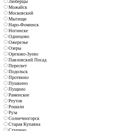
Люберцы
Можайск
Московский
Мытищи
Наро-Фоминск
Ногинске
Одинцово
Ожерелье
Озеры
Орехово-Зуево
Павловский Посад
Пересвет
Подольск
Протвино
Пушкино
Пущино
Раменское
Реутов
Рошали
Руза
Солнечногорск
Старая Купавна
Ступино