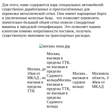
Для этого, нами содержится парк специальных автомобилей
существенно доработанных и приспособленных для
перевозки металлической сетки. Они имеют нарощеные борта
и увеличенные колесные базы, что позволяет перевозить
значительно больший объем сетки нежели стандартные
машины в заводской спецификации. Это позволяет нашим
клиентам помимо оперативности поставок, получать
существенную экономию на транспортных расходах.
Москва,
въезжая в
пределы ТТК,
не въезжая в
Москва, до
пределы
10км от
Москва ,
Московск
Садового
МКАД , не
вьезжая в
область, 1
кольцаМосква,
въезжая в
садовое
40км от
въезжая в
пределы
кольцо
МКАД
пределы ТТК,
ТТК
не въезжая в
пределы
Садового
кольца