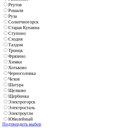
Реутов
Рошали
Руза
Солнечногорск
Старая Купавна
Ступино
Сходня
Талдом
Троицк
Фрязино
Химки
Хотьково
Черноголовка
Чехов
Шатура
Щелково
Щербинка
Электрогорск
Электросталь
Электроугли
Юбилейный
Подтвердить выбор