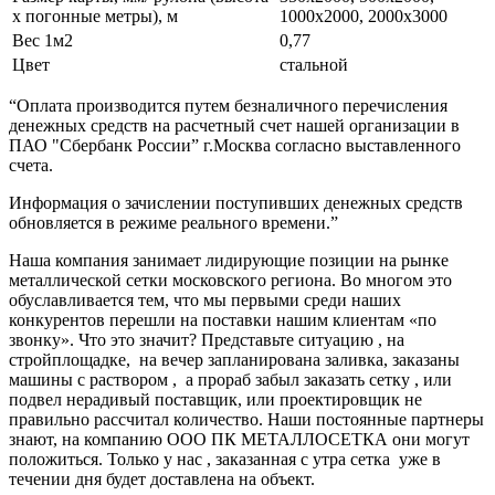
х погонные метры), м
1000х2000, 2000х3000
Вес 1м2
0,77
Цвет
стальной
“Оплата производится путем безналичного перечисления
денежных средств на расчетный счет нашей организации в
ПАО "Сбербанк России” г.Москва согласно выставленного
счета.
Информация о зачислении поступивших денежных средств
обновляется в режиме реального времени.”
Наша компания занимает лидирующие позиции на рынке
металлической сетки московского региона. Во многом это
обуславливается тем, что мы первыми среди наших
конкурентов перешли на поставки нашим клиентам «по
звонку». Что это значит? Представьте ситуацию , на
стройплощадке, на вечер запланирована заливка, заказаны
машины с раствором , а прораб забыл заказать сетку , или
подвел нерадивый поставщик, или проектировщик не
правильно рассчитал количество. Наши постоянные партнеры
знают, на компанию ООО ПК МЕТАЛЛОСЕТКА они могут
положиться. Только у нас , заказанная с утра сетка уже в
течении дня будет доставлена на объект.