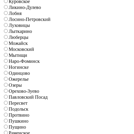
Куровское
Ликино-Дулево
Лобня
Лосино-Петровский
Луховицы
Лыткарино
Люберцы
Можайск
Московский
Мытищи
Наро-Фоминск
Ногинске
Одинцово
Ожерелье
Озеры
Орехово-Зуево
Павловский Посад
Пересвет
Подольск
Протвино
Пушкино
Пущино
Раменское