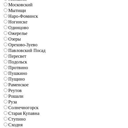
Московский
Мытищи
Наро-Фоминск
Ногинске
Одинцово
Ожерелье
Озеры
Орехово-Зуево
Павловский Посад
Пересвет
Подольск
Протвино
Пушкино
Пущино
Раменское
Реутов
Рошали
Руза
Солнечногорск
Старая Купавна
Ступино
Сходня