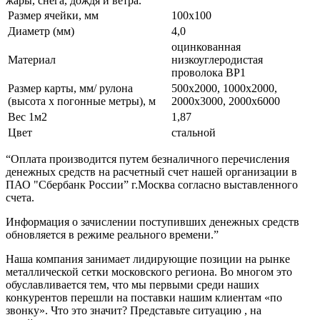
жары, снега, дождя и ветра.
Размер ячейки, мм
100х100
Диаметр (мм)
4,0
оцинкованная
Материал
низкоуглеродистая
проволока ВР1
Размер карты, мм/ рулона
500х2000, 1000х2000,
(высота х погонные метры), м
2000х3000, 2000х6000
Вес 1м2
1,87
Цвет
стальной
“Оплата производится путем безналичного перечисления
денежных средств на расчетный счет нашей организации в
ПАО "Сбербанк России” г.Москва согласно выставленного
счета.
Информация о зачислении поступивших денежных средств
обновляется в режиме реального времени.”
Наша компания занимает лидирующие позиции на рынке
металлической сетки московского региона. Во многом это
обуславливается тем, что мы первыми среди наших
конкурентов перешли на поставки нашим клиентам «по
звонку». Что это значит? Представьте ситуацию , на