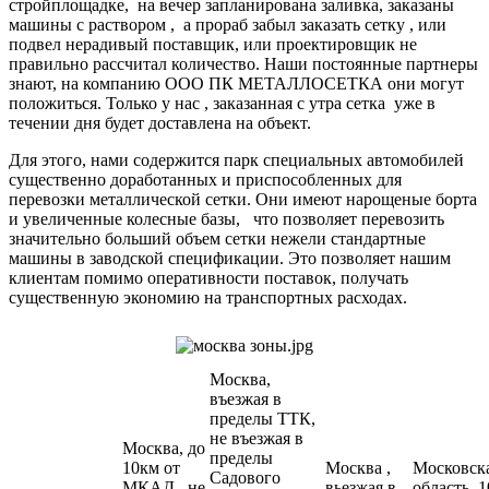
стройплощадке, на вечер запланирована заливка, заказаны
машины с раствором , а прораб забыл заказать сетку , или
подвел нерадивый поставщик, или проектировщик не
правильно рассчитал количество. Наши постоянные партнеры
знают, на компанию ООО ПК МЕТАЛЛОСЕТКА они могут
положиться. Только у нас , заказанная с утра сетка уже в
течении дня будет доставлена на объект.
Для этого, нами содержится парк специальных автомобилей
существенно доработанных и приспособленных для
перевозки металлической сетки. Они имеют нарощеные борта
и увеличенные колесные базы, что позволяет перевозить
значительно больший объем сетки нежели стандартные
машины в заводской спецификации. Это позволяет нашим
клиентам помимо оперативности поставок, получать
существенную экономию на транспортных расходах.
Москва,
въезжая в
пределы ТТК,
не въезжая в
Москва, до
пределы
10км от
Москва ,
Московск
Садового
МКАД , не
вьезжая в
область, 1