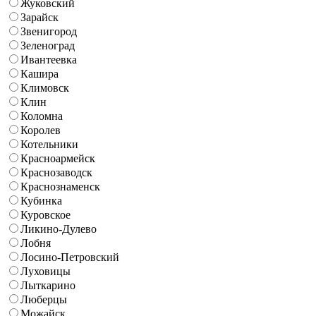
Жуковский
Зарайск
Звенигород
Зеленоград
Ивантеевка
Кашира
Климовск
Клин
Коломна
Королев
Котельники
Красноармейск
Краснозаводск
Краснознаменск
Кубинка
Куровское
Ликино-Дулево
Лобня
Лосино-Петровский
Луховицы
Лыткарино
Люберцы
Можайск