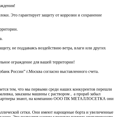
раждения!
оки. Это гарантирует защиту от коррозии и сохранение
ерритории.
а.
иту, не поддаваясь воздействию ветра, влаги или других
льное ограждение для вашей территории!
банк России” г.Москва согласно выставленного счета.
ается тем, что мы первыми среди наших конкурентов перешли
заливка, заказаны машины с раствором , а прораб забыл
нные партнеры знают, на компанию ООО ПК МЕТАЛЛОСЕТКА они
аллической сетки. Они имеют нарощеные борта и увеличенные
икации. Это позволяет нашим клиентам помимо оперативности