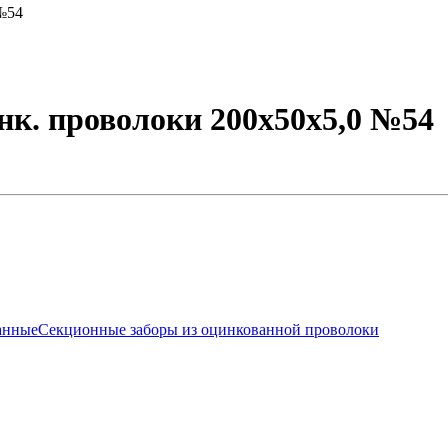
 №54
инк. проволоки 200х50х5,0 №54
анные
Секционные заборы из оцинкованной проволоки