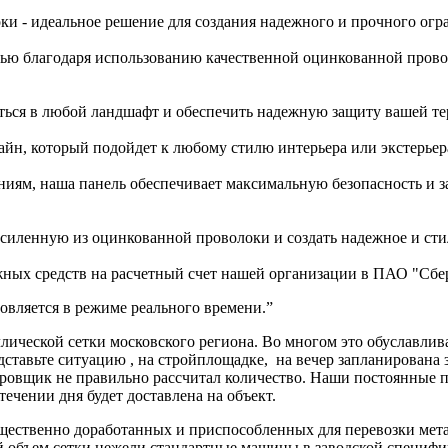
ки - идеальное решение для создания надежного и прочного ог
ью благодаря использованию качественной оцинкованной провол
саться в любой ландшафт и обеспечить надежную защиту вашей т
айн, который подойдет к любому стилю интерьера или экстерьер
ям, наша панель обеспечивает максимальную безопасность и защ
силенную из оцинкованной проволоки и создать надежное и сти
ных средств на расчетный счет нашей организации в ПАО "Сбер
вляется в режиме реального времени.”
ической сетки московского региона. Во многом это обуславлив
дставьте ситуацию , на стройплощадке, на вечер запланирована 
ектировщик не правильно рассчитал количество. Наши постоя
 течении дня будет доставлена на объект.
ущественно доработанных и приспособленных для перевозки мет
ий объем сетки нежели стандартные машины в заводской специф