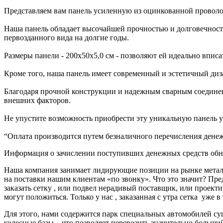
Представляем вам панель усиленную из оцинкованной проволо
Наша панель обладает высочайшей прочностью и долговечност
первозданного вида на долгие годы.
Размеры панели - 200х50х5,0 см - позволяют ей идеально впи
Кроме того, наша панель имеет современный и эстетичный диз
Благодаря прочной конструкции и надежным сварным соединени
внешних факторов.
Не упустите возможность приобрести эту уникальную панель у
“Оплата производится путем безналичного перечисления денеж
Информация о зачислении поступивших денежных средств обно
Наша компания занимает лидирующие позиции на рынке металл
на поставки нашим клиентам «по звонку». Что это значит? Пре
заказать сетку , или подвел нерадивый поставщик, или про
могут положиться. Только у нас , заказанная с утра сетка уже в
Для этого, нами содержится парк специальных автомобилей с
колесные базы, что позволяет перевозить значительно больш