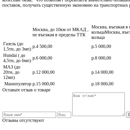
поставок, получать существенную экономию на транспортных 
Москва, въезжая в
Москва, до 10км от МКАД ,
кольцаМосква, въе
не въезжая в пределы ТТК
кольца
Газель (до
р.4 500,00
р.5 000,00
1,5тн, до 3мп)
Hundai ( до
р.6 000,00
р.8 000,00
4,5тн, до 6мп)
МАЗ (до
20тн, до
р.12 000,00
р.14 000,00
12мп)
Манипулятор
р.15 000,00
р.18 000,00
Оставьте отзыв о товаре
Отзывы отсутствуют