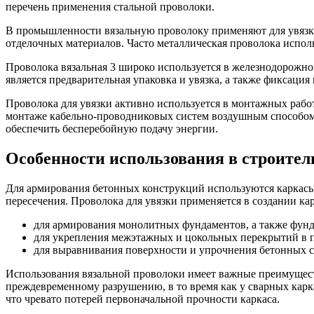
перечень применения стальной проволоки.
В промышленности вязальную проволоку применяют для увязки
отделочных материалов. Часто металлическая проволока испол
Проволока вязальная 3 широко используется в железнодорожн
является предварительная упаковка и увязка, а также фиксаци
Проволока для увязки активно используется в монтажных раб
монтаже кабельно-проводниковых систем воздушным способом п
обеспечить бесперебойную подачу энергии.
Особенности использования в строител
Для армирования бетонных конструкций используются каркасы
пересечения. Проволока для увязки применяется в создании ка
для армирования монолитных фундаментов, а также фунда
для укрепления межэтажных и цокольных перекрытий в 
для выравнивания поверхности и упрочнения бетонных с
Использования вязальной проволоки имеет важные преимущест
преждевременному разрушению, в то время как у сварных карк
что чревато потерей первоначальной прочности каркаса.