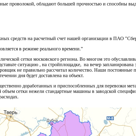
енные проволокой, обладают большей прочностью и способны вы
ных средств на расчетный счет нашей организации в ПАО "Сбер
вляется в режиме реального времени.”
ической сетки московского региона. Во многом это обуславлив
дставьте ситуацию , на стройплощадке, на вечер запланирована 
ектировщик не правильно рассчитал количество. Наши постоя
 течении дня будет доставлена на объект.
ущественно доработанных и приспособленных для перевозки мет
ий объем сетки нежели стандартные машины в заводской специф
расходах.