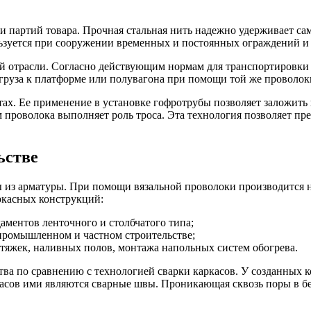
 партий товара. Прочная стальная нить надежно удерживает сам
ьзуется при сооружении временных и постоянных ограждений и 
ой отрасли. Согласно действующим нормам для транспортировки
я груза к платформе или полувагона при помощи той же проволок
отах. Ее применение в установке гофротрубы позволяет заложит
роволока выполняет роль троса. Эта технология позволяет пре
ьстве
 из арматуры. При помощи вязальной проволоки производится н
ркасных конструкций:
ментов ленточного и столбчатого типа;
промышленном и частном строительстве;
тяжек, наливных полов, монтажа напольных систем обогрева.
ва по сравнению с технологией сварки каркасов. У созданных к
асов ими являются сварные швы. Проникающая сквозь поры в бет